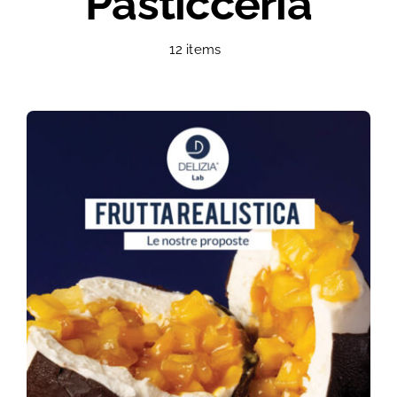
Pasticceria
Formazione
12 items
ORDINA
CONTATTI