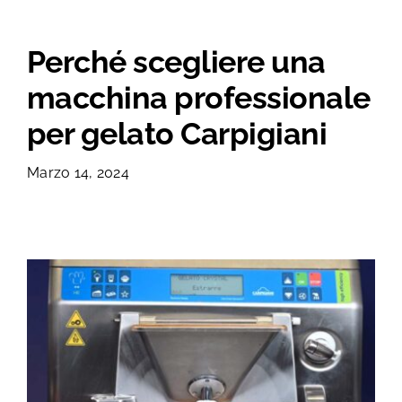
Macchinari
Perché scegliere una
Progettazione
macchina professionale
Formazione
per gelato Carpigiani
ORDINA
Marzo 14, 2024
CONTATTI