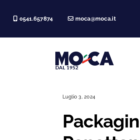
Salta
al
0541.657874
moca@moca.it
contenuto
Luglio 3, 2024
Packaging