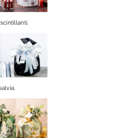
cintillanti.
alvia.