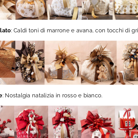
lato
: Caldi toni di marrone e avana, con tocchi di gr
e
: Nostalgia natalizia in rosso e bianco.