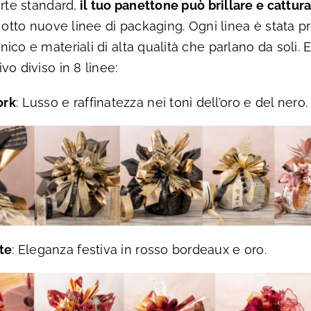
rte standard,
il tuo panettone può brillare e cattura
e otto nuove linee di packaging. Ogni linea è stata 
co e materiali di alta qualità che parlano da soli. E
o diviso in 8 linee:
ork
: Lusso e raffinatezza nei toni dell’oro e del nero.
te
: Eleganza festiva in rosso bordeaux e oro.