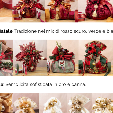
Natale
: Tradizione nel mix di rosso scuro, verde e bi
ca
: Semplicità sofisticata in oro e panna.