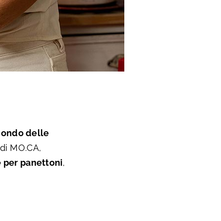
mondo delle
 di MO.CA,
e per panettoni
,