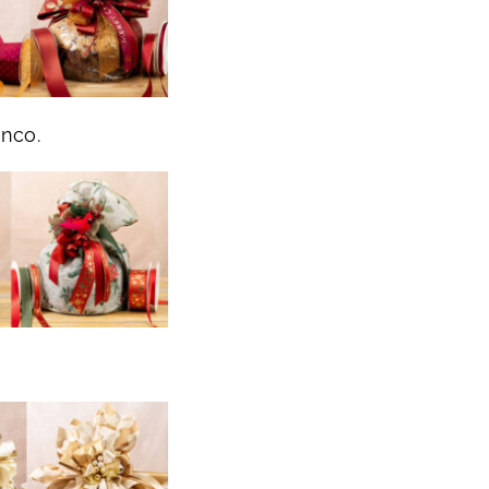
anco.