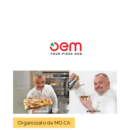
Prodotti
Packaging
Macchinari
Progettazione
Formazione
ORDINA
CONTATTI
Organizzato da MO.CA