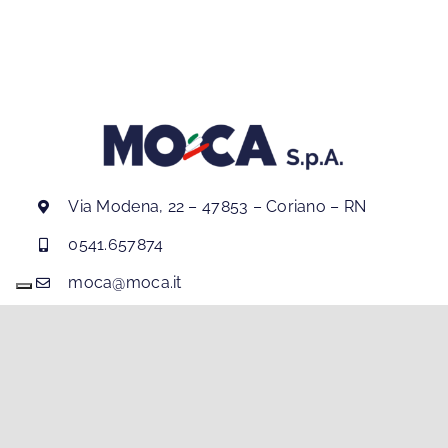
Via Modena, 22 – 47853 – Coriano – RN
0541.657874
moca@moca.it
PEC:
moca@pec.it
P.IVA IT00387080401
Codice SDI: M5UXCR1