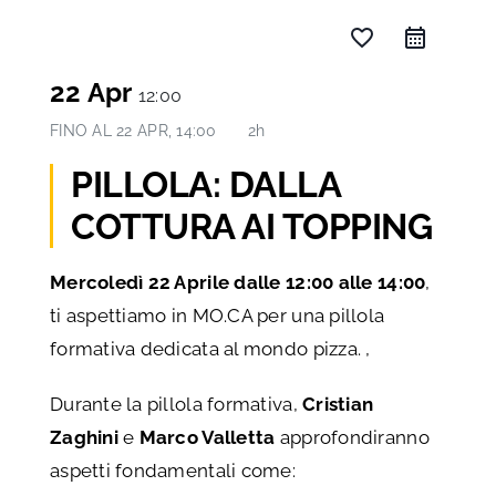
favorite_border
22 Apr
12:00
FINO AL
22 APR, 14:00
2h
PILLOLA: DALLA
COTTURA AI TOPPING
Mercoledì 22 Aprile dalle 12:00 alle 14:00
,
ti aspettiamo in MO.CA per una pillola
formativa dedicata al mondo pizza. ,
Durante la pillola formativa,
Cristian
Zaghini
e
Marco Valletta
approfondiranno
aspetti fondamentali come: