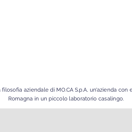
 filosofia aziendale di MO.CA S.p.A, un’azienda con 
Romagna in un piccolo laboratorio casalingo.
© Copyright 2026 Mo.Ca S.p.a. | P.IVA IT00387080401