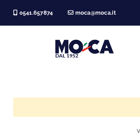
Salta
0541.657874
moca@moca.it
al
contenuto
V