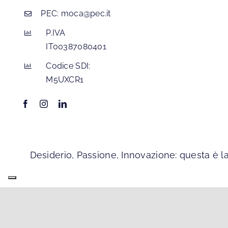
PEC:
moca@pec.it
P.IVA
IT00387080401
Codice SDI:
M5UXCR1
Desiderio, Passione, Innovazione: questa è la