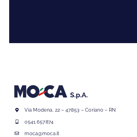
Via Modena, 22 – 47853 – Coriano – RN
0541.657874
moca@moca.it