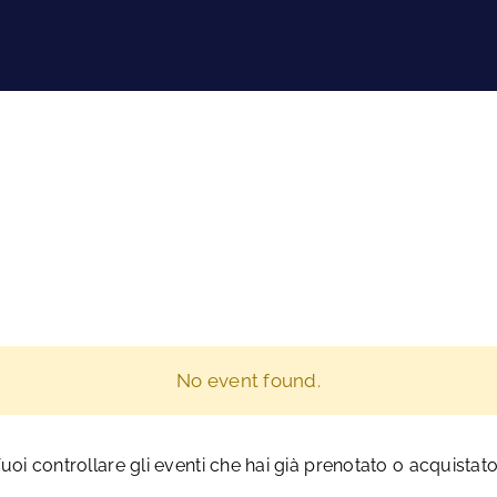
Chi siamo
Prodotti
Packaging
No event found.
Macchinari
uoi controllare gli eventi che hai già prenotato o acquistat
Progettazione