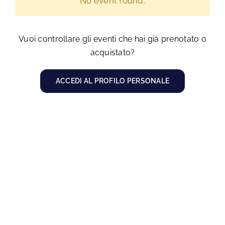
No event found.
Macchinari
Progettazione
Vuoi controllare gli eventi che hai già prenotato o
acquistato?
Formazione
ACCEDI AL PROFILO PERSONALE
ORDINA
CONTATTI