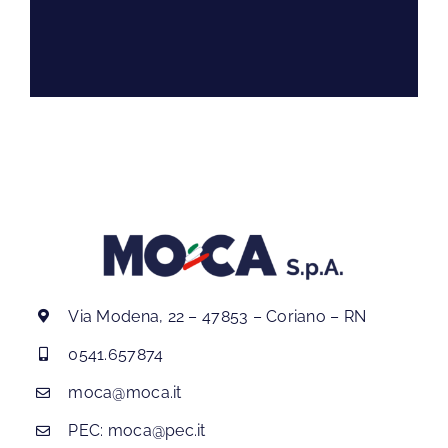
Via Modena, 22 – 47853 – Coriano – RN
0541.657874
moca@moca.it
PEC:
moca@pec.it