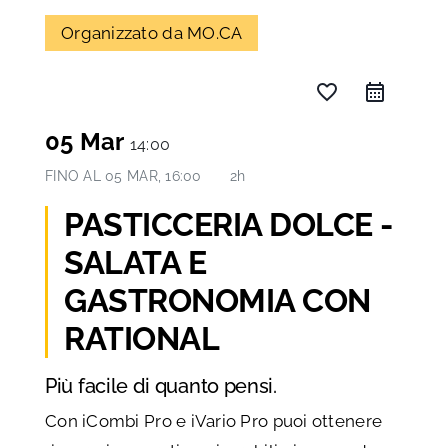
Organizzato da MO.CA
favorite_border
05 Mar
14:00
FINO AL
05 MAR, 16:00
2h
PASTICCERIA DOLCE -
SALATA E
GASTRONOMIA CON
RATIONAL
Più facile di quanto pensi.
Con iCombi Pro e iVario Pro puoi ottenere