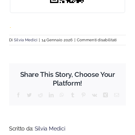
su
Di
Silvia Medici
|
14 Gennaio 2026
|
Commenti disabilitati
PASTICCE
DOLCE
–
SALATA
Share This Story, Choose Your
E
GASTRO
Platform!
CON
RATIONA
Facebook
Twitter
Reddit
LinkedIn
WhatsApp
Tumblr
Pinterest
Vk
Xing
Email
Scritto da:
Silvia Medici