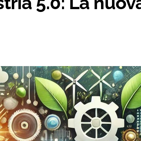
stria 5.0: La nuov
Progettazione
Formazione
ORDINA
CONTATTI