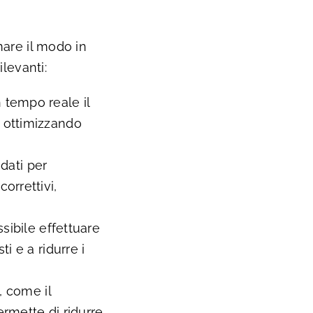
mare il modo in
levanti:
 tempo reale il
e ottimizzando
 dati per
orrettivi,
ssibile effettuare
i e a ridurre i
, come il
ermette di ridurre