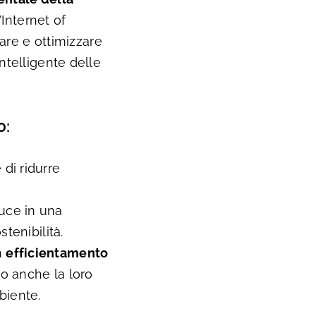
’Internet of
rare e ottimizzare
ntelligente delle
0:
di ridurre
uce in una
tenibilità.
n
efficientamento
o anche la loro
biente.