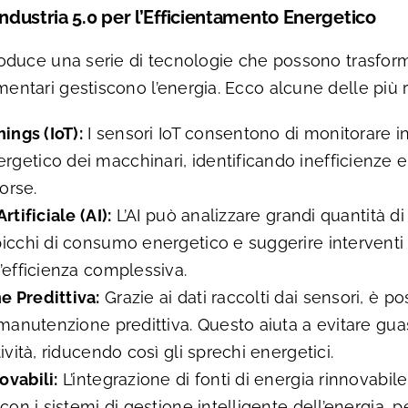
Industria 5.0 per l’Efficientamento Energetico
ntroduce una serie di tecnologie che possono trasfor
mentari gestiscono l’energia. Ecco alcune delle più ri
hings (IoT):
I sensori IoT consentono di monitorare in
getico dei macchinari, identificando inefficienze 
sorse.
rtificiale (AI):
L’AI può analizzare grandi quantità di
icchi di consumo energetico e suggerire interventi c
’efficienza complessiva.
 Predittiva:
Grazie ai dati raccolti dai sensori, è po
 manutenzione predittiva. Questo aiuta a evitare guast
tività, riducendo così gli sprechi energetici.
ovabili:
L’integrazione di fonti di energia rinnovabile
 con i sistemi di gestione intelligente dell’energia, p