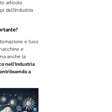
to articolo
i dell’Industria
ortante?
automazione e l’uso
a macchine e
, ma anche la
o nell’Industria
 contribuendo a