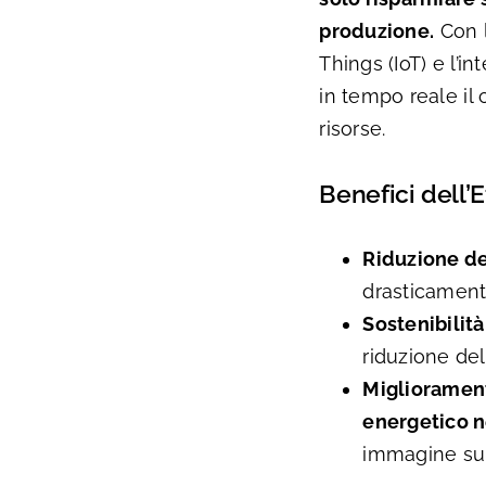
produzione.
Con l
Things (IoT) e l’i
in tempo reale il
risorse.
Benefici dell’
Riduzione de
drasticamente
Sostenibilit
riduzione del
Migliorament
energetico ne
immagine sul 