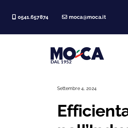
Salta
al
0541.657874
moca@moca.it
contenuto
Settembre 4, 2024
Efficien