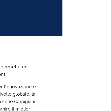
i permette un
nti.
er l’innovazione e
ivello globale, la
 serie Carpigiani
nire il miglior