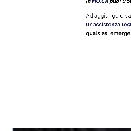
In
MO.CA
puoi tro
Ad aggiungere val
un’assistenza te
qualsiasi emergen