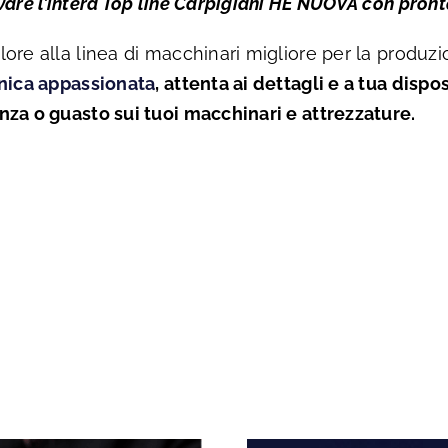
vare l’intera Top line Carpigiani HE NUOVA con pron
ore alla linea di macchinari migliore per la produzi
cnica appassionata
, attenta ai dettagli e a tua dispo
za o guasto sui tuoi macchinari e attrezzature.