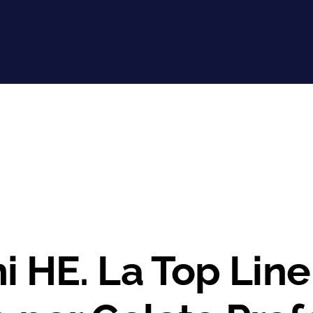
Chi siamo
Prodotti
Packaging
i HE. La Top Line
Macchinari