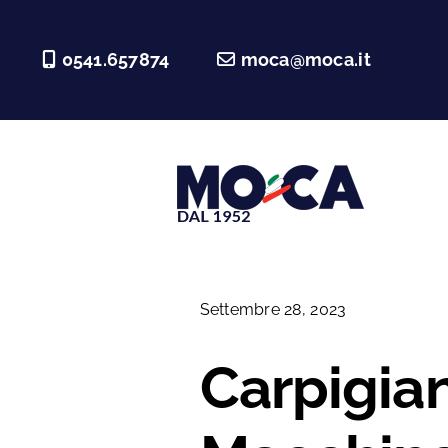
Salta
al
0541.657874
moca@moca.it
contenuto
Settembre 28, 2023
Carpigian