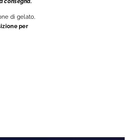
ta consegna.
one di gelato,
sizione per